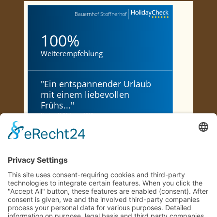
Bauernhof Stoffnerhof
100%
Weiterempfehlung
"
Ein entspannender Urlaub
mit einem liebevollen
Frühs...
"
Marion, 46-50, Januar 2026
"
Urlaub in Traumhafter
Natur
"
Wolfgang, 66-70, Juni 2026
"
ein wunderschön gelegener
Hof, reizende Gastgeber
"
Cornelia, 71+, Mai 2023
Jetzt bewerten