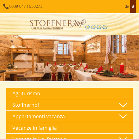
0039 0474 950271
de
it
Agriturismo
Stoffnerhof
Appartamenti vacanza
Vacanze in famiglia