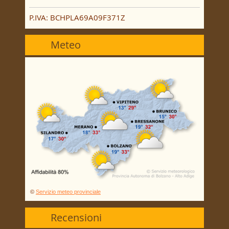
P.IVA: BCHPLA69A09F371Z
Meteo
©
Servizio meteo provinciale
Recensioni