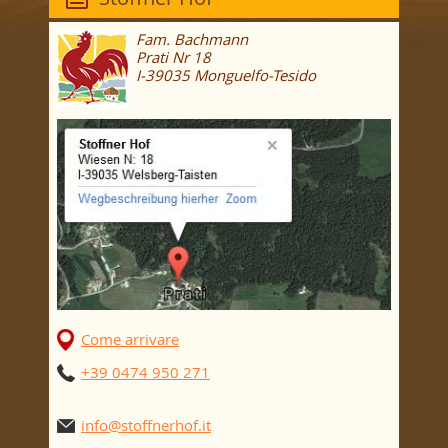
Fam. Bachmann
Prati Nr 18
I-39035 Monguelfo-Tesido
Come arrivare
+39 0474 950 271
info@stoffnerhof.it