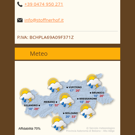
+39 0474 950 271
info@stoffnerhof.it
P.IVA: BCHPLA69A09F371Z
Meteo