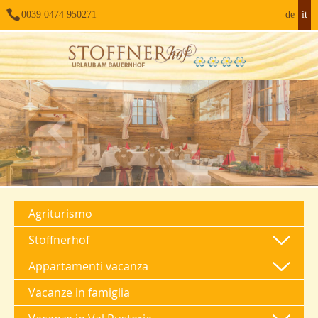
0039 0474 950271
de
it
Agriturismo
Stoffnerhof
Appartamenti vacanza
Vacanze in famiglia