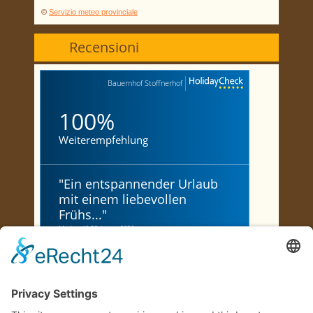
©
Servizio meteo provinciale
Recensioni
Bauernhof Stoffnerhof
100%
Weiterempfehlung
"
Ein entspannender Urlaub
mit einem liebevollen
Frühs...
"
Marion, 46-50, Januar 2026
"
Urlaub in Traumhafter
Natur
"
Wolfgang, 66-70, Juni 2026
"
ein wunderschön gelegener