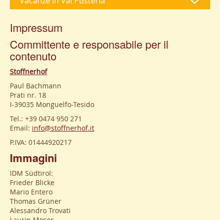
Vacanze in Val Pusteria
Impressum
Committente e responsabile per il
contenuto
Stoffnerhof
Paul Bachmann
Prati nr. 18
I-39035 Monguelfo-Tesido
Tel.: +39 0474 950 271
Email:
info@stoffnerhof.it
P.IVA: 01444920217
Immagini
IDM Südtirol:
Frieder Blicke
Mario Entero
Thomas Grüner
Alessandro Trovati
Laurin Moser