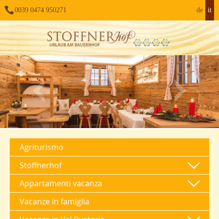
0039 0474 950271
de
it
Agriturismo
Stoffnerhof
Appartamenti vacanza
Vacanze in famiglia