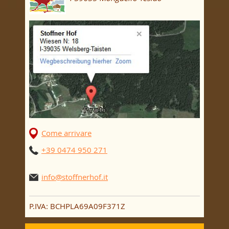
Come arrivare
+39 0474 950 271
info@stoffnerhof.it
P.IVA: BCHPLA69A09F371Z