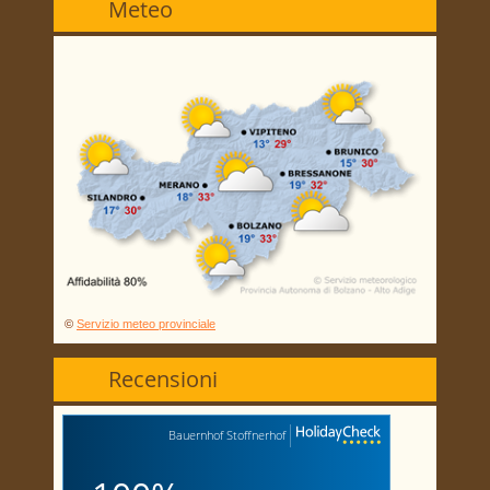
Meteo
©
Servizio meteo provinciale
Recensioni
Bauernhof Stoffnerhof