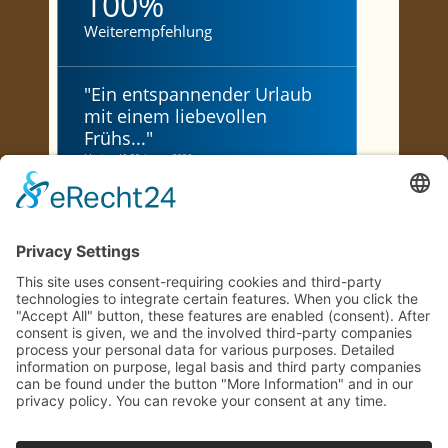
100%
Weiterempfehlung
"
Ein entspannender Urlaub
mit einem liebevollen
Frühs...
"
Marion, 46-50, Januar 2026
"
Urlaub in Traumhafter
Natur
"
Wolfgang, 66-70, Juni 2026
"
ein wunderschön gelegener
Hof, reizende Gastgeber
"
Cornelia, 71+, Mai 2023
Jetzt bewerten