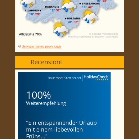
©
Servizio meteo provinciale
Recensioni
Bauernhof Stoffnerhof
100%
Weiterempfehlung
"
Ein entspannender Urlaub
mit einem liebevollen
Frühs...
"