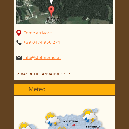
Come arrivare
+39 0474 950 271
info@stoffnerhof.it
P.IVA: BCHPLA69A09F371Z
Meteo