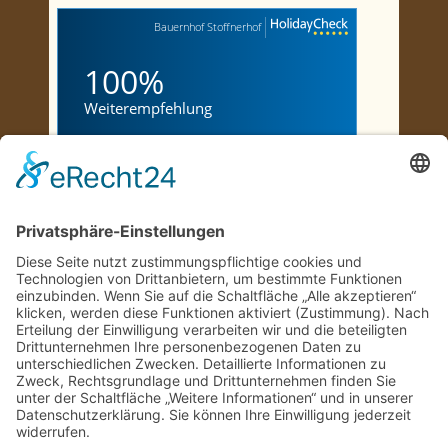
Bauernhof Stoffnerhof
100%
Weiterempfehlung
"
Ein entspannender Urlaub
mit einem liebevollen
Frühs...
"
Marion, 46-50, Januar 2026
"
Urlaub in Traumhafter
Natur
"
Wolfgang, 66-70, Juni 2026
"
ein wunderschön gelegener
Hof, reizende Gastgeber
"
Cornelia, 71+, Mai 2023
Jetzt bewerten