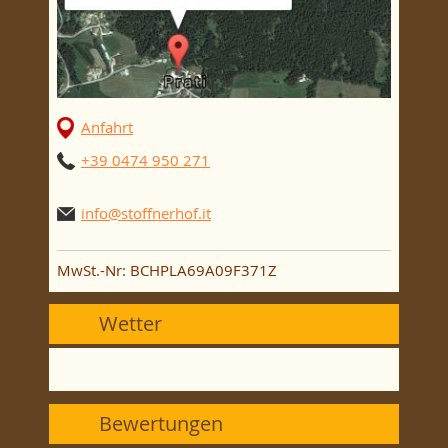
Anfahrt
+39 0474 950 271
info@stoffnerhof.it
MwSt.-Nr: BCHPLA69A09F371Z
Wetter
Bewertungen