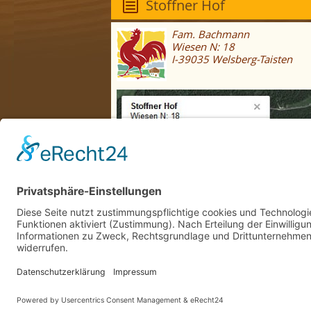
Stoffner Hof
Fam. Bachmann
Wiesen N: 18
I-39035 Welsberg-Taisten
Anfahrt
+39 0474 950 271
info@stoffnerhof.it
MwSt.-Nr: BCHPLA69A09F371Z