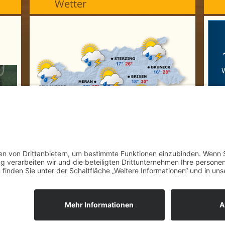
Wetter
"
M
"
W
"
C