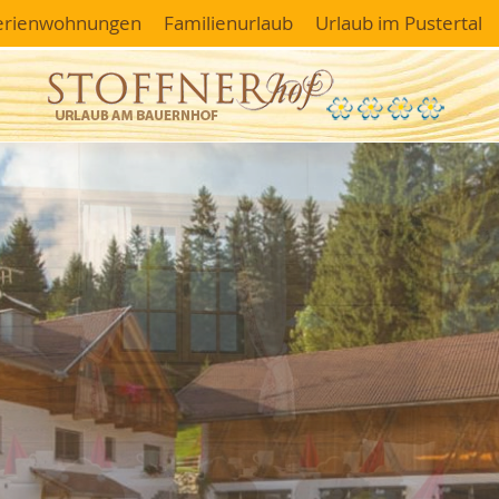
erienwohnungen
Familienurlaub
Urlaub im Pustertal