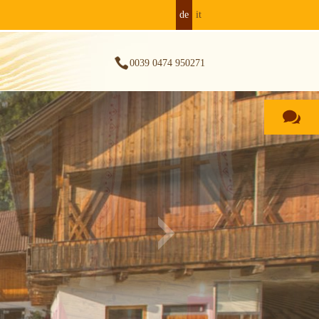
de
it
0039 0474 950271