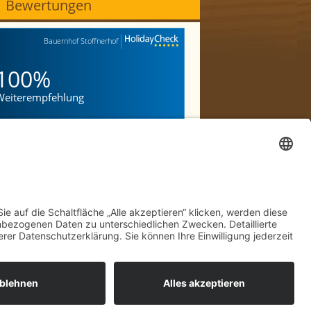
Bewertungen
Bauernhof Stoffnerhof
100%
Weiterempfehlung
Ein entspannender Urlaub
mit einem liebevollen
Frühs...
"
arion, 46-50, Januar 2026
Urlaub in Traumhafter
Natur
"
olfgang, 66-70, Juni 2026
ein wunderschön gelegener
Hof, reizende Gastgeber
"
ornelia, 71+, Mai 2023